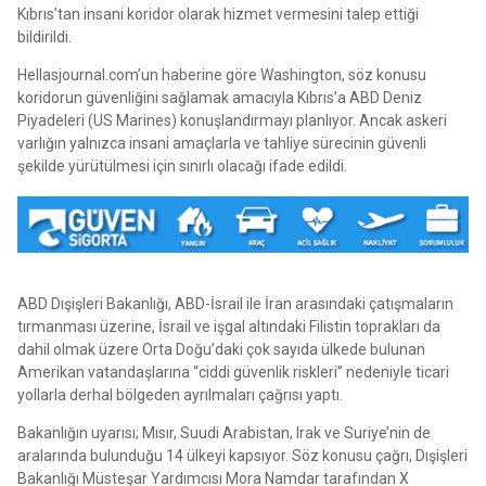
Kıbrıs’tan insani koridor olarak hizmet vermesini talep ettiği
bildirildi.
Hellasjournal.com’un haberine göre Washington, söz konusu
koridorun güvenliğini sağlamak amacıyla Kıbrıs’a ABD Deniz
Piyadeleri (US Marines) konuşlandırmayı planlıyor. Ancak askeri
varlığın yalnızca insani amaçlarla ve tahliye sürecinin güvenli
şekilde yürütülmesi için sınırlı olacağı ifade edildi.
ABD Dışişleri Bakanlığı, ABD-İsrail ile İran arasındaki çatışmaların
tırmanması üzerine, İsrail ve işgal altındaki Filistin toprakları da
dahil olmak üzere Orta Doğu’daki çok sayıda ülkede bulunan
Amerikan vatandaşlarına “ciddi güvenlik riskleri” nedeniyle ticari
yollarla derhal bölgeden ayrılmaları çağrısı yaptı.
Bakanlığın uyarısı; Mısır, Suudi Arabistan, Irak ve Suriye’nin de
aralarında bulunduğu 14 ülkeyi kapsıyor. Söz konusu çağrı, Dışişleri
Bakanlığı Müsteşar Yardımcısı Mora Namdar tarafından X