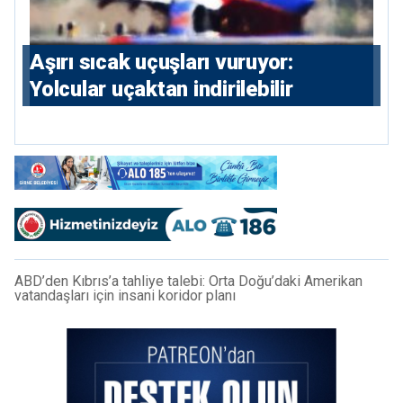
Aşırı sıcak uçuşları vuruyor:
Yolcular uçaktan indirilebilir
ABD’den Kıbrıs’a tahliye talebi: Orta Doğu’daki Amerikan
vatandaşları için insani koridor planı