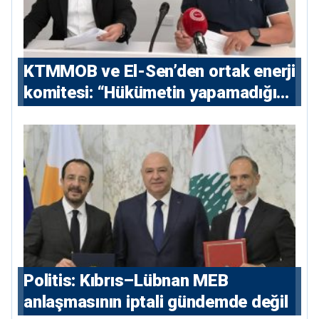
KTMMOB ve El-Sen’den ortak enerji
komitesi: “Hükümetin yapamadığını
yapacak”
Politis: Kıbrıs–Lübnan MEB
anlaşmasının iptali gündemde değil