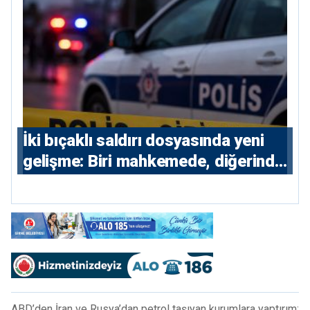
İki bıçaklı saldırı dosyasında yeni
gelişme: Biri mahkemede, diğerinde
7 tutuklu
ABD’den İran ve Rusya’dan petrol taşıyan kurumlara yaptırım;