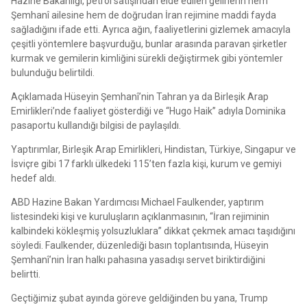
Hazine Bakanlığı, petrol satışından elde edilen gelirlerin hem
Şemhanî ailesine hem de doğrudan İran rejimine maddi fayda
sağladığını ifade etti. Ayrıca ağın, faaliyetlerini gizlemek amacıyla
çeşitli yöntemlere başvurduğu, bunlar arasında paravan şirketler
kurmak ve gemilerin kimliğini sürekli değiştirmek gibi yöntemler
bulunduğu belirtildi.
Açıklamada Hüseyin Şemhanî’nin Tahran ya da Birleşik Arap
Emirlikleri’nde faaliyet gösterdiği ve “Hugo Haik” adıyla Dominika
pasaportu kullandığı bilgisi de paylaşıldı.
Yaptırımlar, Birleşik Arap Emirlikleri, Hindistan, Türkiye, Singapur ve
İsviçre gibi 17 farklı ülkedeki 115’ten fazla kişi, kurum ve gemiyi
hedef aldı.
ABD Hazine Bakan Yardımcısı Michael Faulkender, yaptırım
listesindeki kişi ve kuruluşların açıklanmasının, “İran rejiminin
kalbindeki kökleşmiş yolsuzluklara” dikkat çekmek amacı taşıdığını
söyledi. Faulkender, düzenlediği basın toplantısında, Hüseyin
Şemhanî’nin İran halkı pahasına yasadışı servet biriktirdiğini
belirtti.
Geçtiğimiz şubat ayında göreve geldiğinden bu yana, Trump