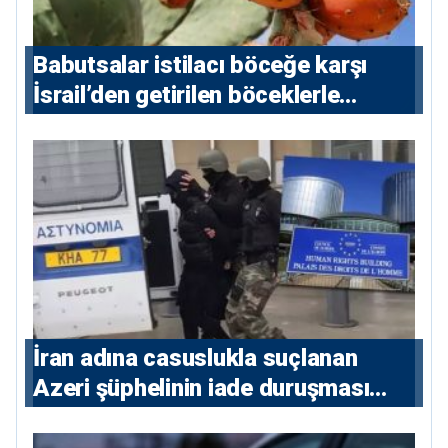
Babutsalar istilacı böceğe karşı
İsrail’den getirilen böceklerle
korunacak
İran adına casuslukla suçlanan
Azeri şüphelinin iade duruşması
ertelendi