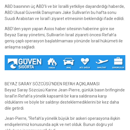
ABD basınının üç ABD’li ve bir İsrailli yetkiliye dayandırdığı haberde,
ABD Ulusal Güvenlik Danışmanı Jake Sullivan’ın bu hafta sonu
Suudi Arabistan ve İsrail’i ziyaret etmesinin beklendiği ifade edildi.
ABD’den yayın yapan Axios haber sitesinin haberine göre ise
Beyaz Saray yönetimi, Sullivan’ın İsrail ziyareti öncesi Refah’a
geniş çaplı operasyon başlatılmaması yönünde İsrail hükümeti ile
anlaşma sağladı.
BEYAZ SARAY SÖZCÜSÜ’NDEN REFAH AÇIKLAMASI
Beyaz Saray Sözcüsü Karine Jean-Pierre, günlük basın brifinginde
İsrail’in Refah’a yönelik kapsamlı bir kara saldırısına karşı
olduklarını ve böyle bir saldırıyı desteklemediklerini bir kez daha
dile getirdi.
Jean-Pierre, “Refah’a yönelik büyük bir askeri operasyona ilişkin
endişelerimiz konusunda açık ve net olduk. Bunun doğru yol