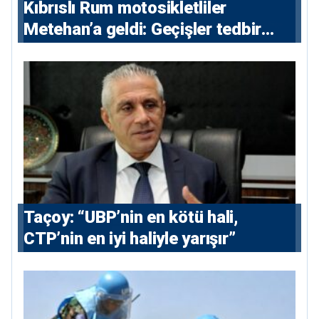
Kıbrıslı Rum motosikletliler
Metehan’a geldi: Geçişler tedbir
amacıyla durduruldu
Taçoy: “UBP’nin en kötü hali,
CTP’nin en iyi haliyle yarışır”