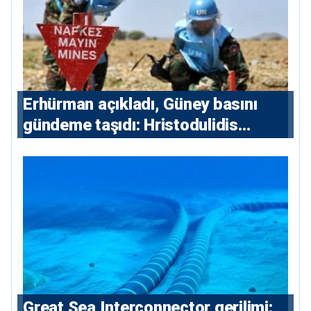
Erhürman açıkladı, Güney basını
gündeme taşıdı: Hristodulidis
Guterres’in mayın temizleme
önerisini reddetti
Great Sea Interconnector gerilimi: