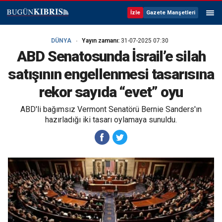
İzle
Gazete Manşetleri
DÜNYA
Yayın zamanı:
31-07-2025 07:30
ABD Senatosunda İsrail’e silah
satışının engellenmesi tasarısına
rekor sayıda “evet” oyu
ABD'li bağımsız Vermont Senatörü Bernie Sanders'ın
hazırladığı iki tasarı oylamaya sunuldu.