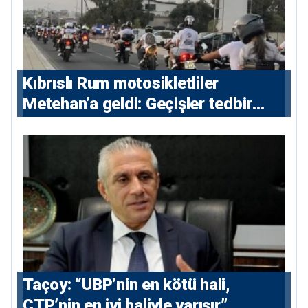
Kıbrıslı Rum motosikletliler
Metehan’a geldi: Geçişler tedbir
amacıyla durduruldu
Taçoy: “UBP’nin en kötü hali,
CTP’nin en iyi haliyle yarışır”