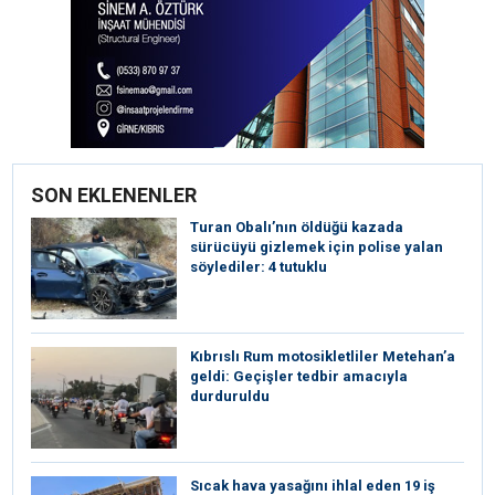
SON EKLENENLER
Turan Obalı’nın öldüğü kazada
sürücüyü gizlemek için polise yalan
söylediler: 4 tutuklu
Kıbrıslı Rum motosikletliler Metehan’a
geldi: Geçişler tedbir amacıyla
durduruldu
Sıcak hava yasağını ihlal eden 19 iş