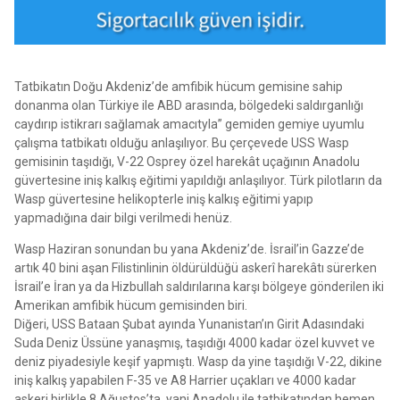
Tatbikatın Doğu Akdeniz’de amfibik hücum gemisine sahip
donanma olan Türkiye ile ABD arasında, bölgedeki saldırganlığı
caydırıp istikrarı sağlamak amacıtyla” gemiden gemiye uyumlu
çalışma tatbikatı olduğu anlaşılıyor. Bu çerçevede USS Wasp
gemisinin taşıdığı, V-22 Osprey özel harekât uçağının Anadolu
güvertesine iniş kalkış eğitimi yapıldığı anlaşılıyor. Türk pilotların da
Wasp güvertesine helikopterle iniş kalkış eğitimi yapıp
yapmadığına dair bilgi verilmedi henüz.
Wasp Haziran sonundan bu yana Akdeniz’de. İsrail’in Gazze’de
artık 40 bini aşan Filistinlinin öldürüldüğü askerî harekâtı sürerken
İsrail’e İran ya da Hizbullah saldırılarına karşı bölgeye gönderilen iki
Amerikan amfibik hücum gemisinden biri.
Diğeri, USS Bataan Şubat ayında Yunanistan’ın Girit Adasındaki
Suda Deniz Üssüne yanaşmış, taşıdığı 4000 kadar özel kuvvet ve
deniz piyadesiyle keşif yapmıştı. Wasp da yine taşıdığı V-22, dikine
iniş kalkış yapabilen F-35 ve A8 Harrier uçakları ve 4000 kadar
askeri birlikle 8 Ağustos’ta, yani Anadolu ile tatbikatından hemen