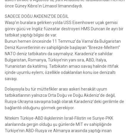
önce Güney Kıbrıs’ın Limasol limanındaydı.
SADECE DOĞU AKDENİZ’DE DEĞİL
Wasp’ın buralara gelirken yolda USS Eisenhower uçak gemisi
görev gücü ve İngiliz füzeatar destroyeri HMS Duncan ile ayrı bir
tatbikat yaptığı bilgisi de var.
Bunun hemen öncesinde 11 Temmuz’da Varna’da Bulgaristan
Deniz Kuvvetlerinin ev sahipliğinde başlayan “Breeze-Meltem”
NATO deniz tatbikatını da saymalıyız. Karadeniz’e sahildar
Bulgaristan, Romanya, Türkiye’nin yanı sıra, ABD, İtalya,
Yunanistan da katılmış. Tatbikatın amacı savaş halinde ittifak
içinde uyumlu eylem; özellikle odaklanılan konu ise denizaltı
savaşı.
Dolayısıyla bu tür müttefikler arası askeri herakât uyum
tatbikatlarının yalnızca Orta Doğu ve Doğu Akdeniz’de değil,
Rusya-Ukrayna savaşına bağlı olarak Karadeniz’deki gerilimle de
bağlantılı olduğunu görmek gerekiyor.
Nitekim Türkiye-ABD ilişkilerinin İsrail-Filistin ve Suriye-PKK
alanlarında gergin olduğu şu günlerde MİT ev sahipliğinde
Türkiye’nin ABD-Rusya ve Almanya arasında yaptığı insan