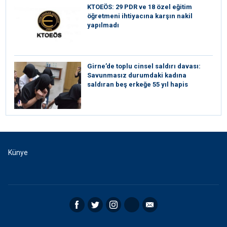
KTOEÖS: 29 PDR ve 18 özel eğitim
öğretmeni ihtiyacına karşın nakil
yapılmadı
Girne’de toplu cinsel saldırı davası:
Savunmasız durumdaki kadına
saldıran beş erkeğe 55 yıl hapis
Künye
Facebook
Twitter
Instagram
RSS
Email