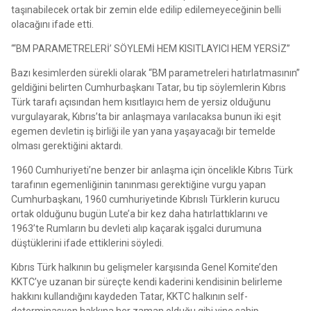
taşınabilecek ortak bir zemin elde edilip edilemeyeceğinin belli
olacağını ifade etti.
“‘BM PARAMETRELERİ’ SÖYLEMİ HEM KISITLAYICI HEM YERSİZ”
Bazı kesimlerden sürekli olarak “BM parametreleri hatırlatmasının”
geldiğini belirten Cumhurbaşkanı Tatar, bu tip söylemlerin Kıbrıs
Türk tarafı açısından hem kısıtlayıcı hem de yersiz olduğunu
vurgulayarak, Kıbrıs’ta bir anlaşmaya varılacaksa bunun iki eşit
egemen devletin iş birliği ile yan yana yaşayacağı bir temelde
olması gerektiğini aktardı.
1960 Cumhuriyeti’ne benzer bir anlaşma için öncelikle Kıbrıs Türk
tarafının egemenliğinin tanınması gerektiğine vurgu yapan
Cumhurbaşkanı, 1960 cumhuriyetinde Kıbrıslı Türklerin kurucu
ortak olduğunu bugün Lute’a bir kez daha hatırlattıklarını ve
1963’te Rumların bu devleti alıp kaçarak işgalci durumuna
düştüklerini ifade ettiklerini söyledi.
Kıbrıs Türk halkının bu gelişmeler karşısında Genel Komite’den
KKTC’ye uzanan bir süreçte kendi kaderini kendisinin belirleme
hakkını kullandığını kaydeden Tatar, KKTC halkının self-
determinasyon hakkına her zaman olduğu gibi yine sahip