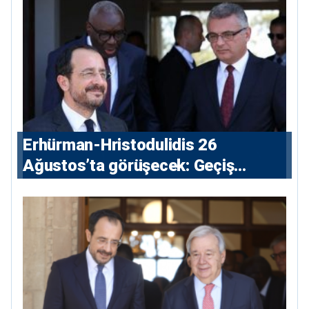
Erhürman-Hristodulidis 26
Ağustos’ta görüşecek: Geçiş
noktaları masada