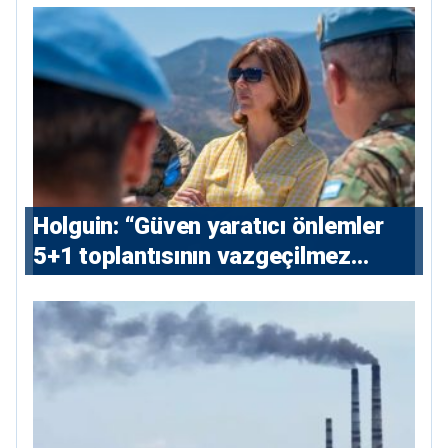
⁠Holguin: “Güven yaratıcı önlemler
5+1 toplantısının vazgeçilmez
koşulu”