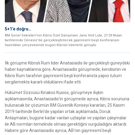
5+1’e doğru…
BM Genel Sekreteri'nin Kıbrıs Özel Danışmanı Jane Holl Lute, 27-29 Nisan
tarihlerinde Cenevre’de gerçekleştirilecek gayriresmî beşli konferansın
hazırlıkları çerçevesinde bugün Kıbrıslı liderlerle görüştü.
İlk görüşme Kıbrıslı Rum lider Anatasiadis ile gerçekleşti güneydeki
haber kaynaklarına göre, Anastasiadis görüşmede, kendisinin ve
Kıbrıs Rum tarafının gayriresmî beşli konferansta yapıcı tutum
sergilemekte kararlı olduklarını ifade etti.
Hükümet Sözcüsü Kiriakos Kusios, görüşmeye ilişkin
açıklamasında, Anastasiadis’in görüşmede ayrıca, Kıbrıs sorununa
bulunacak bir çözümün BM Güvenlik Konseyi kararları, 25 Kasım
2019 tarihinde Berlin’de yapılan ortak açıklamada, Doruk
Anlaşmaları, bugüne kadar varılan uzlaşılar ve yapılan çalışmalar
ile AB normları temelinde olması gerektiğini vurguladığını aktardı.
Habere göre Anastasiadis ayrıca, AB’nin gayriresmî beşli