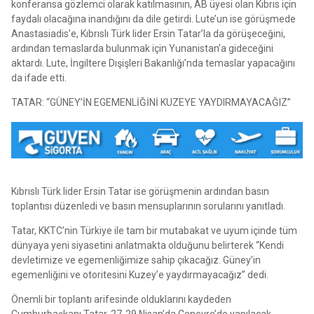
konferansa gözlemci olarak katılmasının, AB üyesi olan Kıbrıs için
faydalı olacağına inandığını da dile getirdi. Lute’un ise görüşmede
Anastasiadis’e, Kıbrıslı Türk lider Ersin Tatar’la da görüşeceğini,
ardından temaslarda bulunmak için Yunanistan’a gideceğini
aktardı. Lute, İngiltere Dışişleri Bakanlığı’nda temaslar yapacağını
da ifade etti.
TATAR: “GÜNEY’İN EGEMENLİĞİNİ KUZEYE YAYDIRMAYACAĞIZ”
Kıbrıslı Türk lider Ersin Tatar ise görüşmenin ardından basın
toplantısı düzenledi ve basın mensuplarının sorularını yanıtladı.
Tatar, KKTC’nin Türkiye ile tam bir mutabakat ve uyum içinde tüm
dünyaya yeni siyasetini anlatmakta olduğunu belirterek “Kendi
devletimize ve egemenliğimize sahip çıkacağız. Güney’in
egemenliğini ve otoritesini Kuzey’e yaydırmayacağız” dedi.
Önemli bir toplantı arifesinde olduklarını kaydeden
Cumhurbaşkanı Tatar, 27-29 Nisan’da Cenevre’de yapılacak