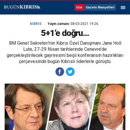
İzle
Gazete Manşetleri
KIBRIS
Yayın zamanı:
08-03-2021 19:26
5+1’e doğru…
BM Genel Sekreteri'nin Kıbrıs Özel Danışmanı Jane Holl
Lute, 27-29 Nisan tarihlerinde Cenevre’de
gerçekleştirilecek gayriresmî beşli konferansın hazırlıkları
çerçevesinde bugün Kıbrıslı liderlerle görüştü.