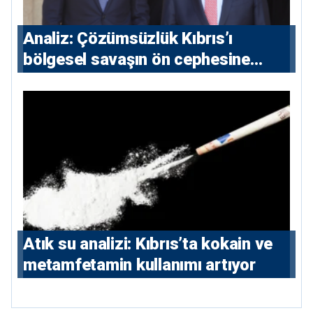
Analiz: Çözümsüzlük Kıbrıs’ı
bölgesel savaşın ön cephesine
taşıyor
Atık su analizi: Kıbrıs’ta kokain ve
metamfetamin kullanımı artıyor