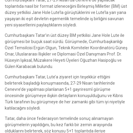
toplantıda nasıl bir format izleneceğini Birleşmiş Milletler (BM) üst
düzey yetkilisi Jane Hole Lute’la görüştüklerini ve Lute’la yan yana
yaşayan iki eşit devletin egemenlik temelinde iş birliğini savunan
yeni siyasetlerini paylaştıklarını söyledi.
Cumhurbaşkanı Tatar’ın üst düzey BM yetkilisi Jane Hole Lute ile
görüşmesi bir buçuk saat sürdü. Görüşmede, Cumhurbaşkanlığı
Özel Temsilcisi Ergün Olgun, Teknik Komiteler Koordinatörü Güneş
Onar, Uluslararası İlişkiler ve Diplomasi Özel Danışmanı Prof. Dr.
Hüseyin Işıksal, Müzakere Heyeti Üyeleri Oğuzhan Hasipoğlu ve
Gülen Karabacak bulundu.
Cumhurbaşkanı Tatar, Lute’a ziyaret için teşekkür ettiğini
belirterek başladığı konuşmasında, 27-29 Nisan tarihlerinde
Cenevre’de yapılması planlanan 5+1 gayriresmî görüşme
öncesinde görüşmeye ilişkin detayların konuşulduğunu ve Kıbrıs
Türk tarafının bu görüşmeye de her zamanki gibi tüm iyi niyetiyle
katılacağını söyledi.
Tatar, daha önce federasyon temelinde sonuç alınamayan
görüşmelerin yapıldığını, bu kez farklı bir zemin arayışında
olduklarını belirterek, söz konusu 5+1 toplantıda ileriye