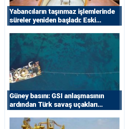
Yabancıların taşınmaz işlemlerinde
süreler yeniden başladı: Eski
sözleşmelere 6, teslim edilen
konutlara 36 ay
Güney basını: ⁠GSI anlaşmasının
ardından Türk savaş uçakları
yeniden Ege’de