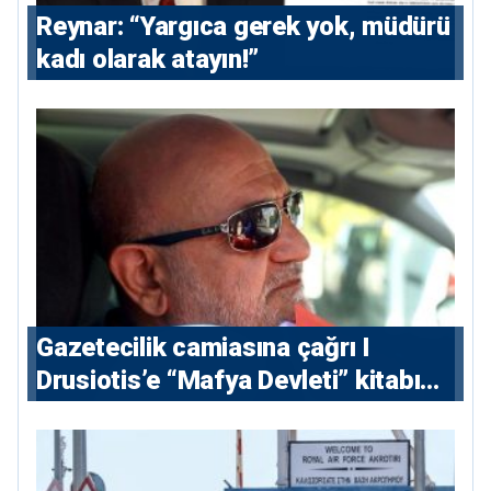
Reynar: “Yargıca gerek yok, müdürü
kadı olarak atayın!”
Gazetecilik camiasına çağrı I
⁠Drusiotis’e “Mafya Devleti” kitabı
nedeniyle ikinci ceza soruşturması