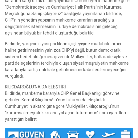
kararına karşı ortak bildiri yayımladı. Cumhuriyet’in haberine göre
“Demokratik İradeye ve Cumhuriyet Halk Partisi’nin Kurumsal
Meşruluğuna Sahip Çıkıyoruz” başlığıyla yayımlanan bildiride,
CHP’nin yönetim yapısının mahkeme kararları aracılığıyla
değiştirilmek istenmesinin Türkiye demokrasisinin geleceği
açısından büyük bir tehdit oluşturduğu belirtildi.
Bildiride, yargının siyasi partilerin iç işleyişine müdahale aracı
haline getirilmesinin yalnızca CHP’yi değil, bütün demokratik
sistemi hedef aldığı mesajı verildi. Mülkiyeliler, halk iradesiyle ve
parti delegelerinin tercihiyle oluşan siyasi meşruiyetin mahkeme
kararlarıyla tartışmalı hale getirilmesinin kabul edilemeyeceğini
vurguladı.
KILIÇDAROĞLU’NA DA ELEŞTİRİ
Bildiride, mahkeme kararıyla CHP Genel Başkanlığı görevine
getirilen Kemal Kılıçdaroğlu’nun tutumu da eleştirildi.
Cumhuriyet’in aktardığına göre Mülkiyeliler, Kılıçdaroğlu’nun
“kurumsal meşruluk krizine yol açan tutumunun” soru işaretleri
yarattığını belirtti.