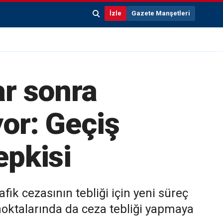
İzle
Gazete Manşetleri
ar sonra
yor: Geçiş
epkisi
fik cezasının tebliği için yeni süreç
ş noktalarında da ceza tebliği yapmaya