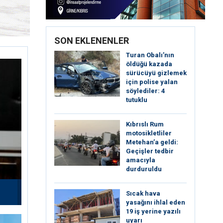
SON EKLENENLER
Turan Obalı’nın
öldüğü kazada
sürücüyü gizlemek
için polise yalan
söylediler: 4
tutuklu
Kıbrıslı Rum
motosikletliler
Metehan’a geldi:
Geçişler tedbir
amacıyla
durduruldu
Sıcak hava
yasağını ihlal eden
19 iş yerine yazılı
uyarı