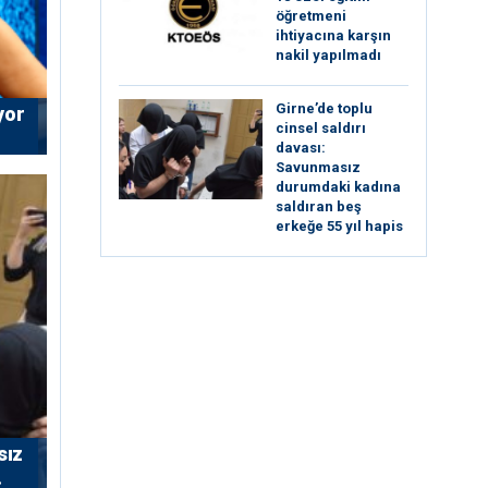
öğretmeni
ihtiyacına karşın
nakil yapılmadı
Girne’de toplu
yor
cinsel saldırı
davası:
Savunmasız
durumdaki kadına
saldıran beş
erkeğe 55 yıl hapis
sız