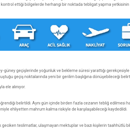
in kontrol ettiği bölgelerde herhangi bir noktada tebligat yapma yetkisinin
zey-güney geçişlerinde yoğunluk ve bekleme süresi yarattığı gerekçesiyle
luştuğu geçiş noktalarında yeni bir gerilim başlığına dönüşebileceği belirti
a ele alınıyor.
öğrendiği belirtildi. Aynı gün içinde birden fazla cezanın tebliğ edilmesi h
eniyle ehliyetten mahrum kalma riskiyle de karşılaşabileceği kaydedildi.
 geciken teslimatlar, ulaşmayan mektuplar ve bazı kişilerin taahhütlü bil