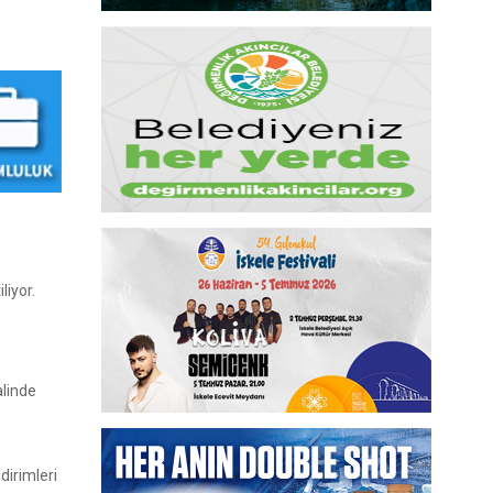
liyor.
alinde
dirimleri