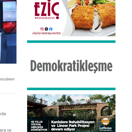
ürücülerin
ayda
lere ve