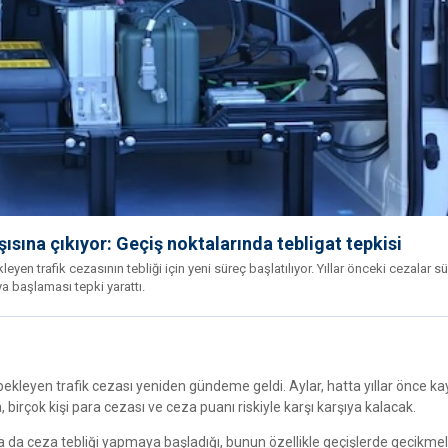
rşısına çıkıyor: Geçiş noktalarında tebligat tepkisi
yen trafik cezasının tebliği için yeni süreç başlatılıyor. Yıllar önceki cezalar s
a başlaması tepki yarattı.
 bekleyen trafik cezası yeniden gündeme geldi. Aylar, hatta yıllar önce k
birçok kişi para cezası ve ceza puanı riskiyle karşı karşıya kalacak.
da da ceza tebliği yapmaya başladığı, bunun özellikle geçişlerde gecikme