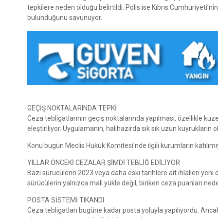
tepkilere neden olduğu belirtildi. Polis ise Kıbrıs Cumhuriyeti’n
bulunduğunu savunuyor.
GEÇİŞ NOKTALARINDA TEPKİ
Ceza tebligatlarının geçiş noktalarında yapılması, özellikle ku
eleştiriliyor. Uygulamanın, halihazırda sık sık uzun kuyrukların o
Konu bugün Meclis Hukuk Komitesi’nde ilgili kurumların katılımıyl
YILLAR ÖNCEKİ CEZALAR ŞİMDİ TEBLİĞ EDİLİYOR
Bazı sürücülerin 2023 veya daha eski tarihlere ait ihlalleri yeni 
sürücülerin yalnızca mali yükle değil, biriken ceza puanları ned
POSTA SİSTEMİ TIKANDI
Ceza tebligatları bugüne kadar posta yoluyla yapılıyordu. Ancak