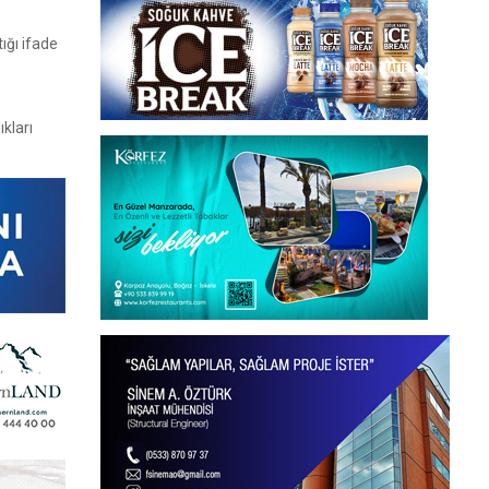
ığı ifade
kları