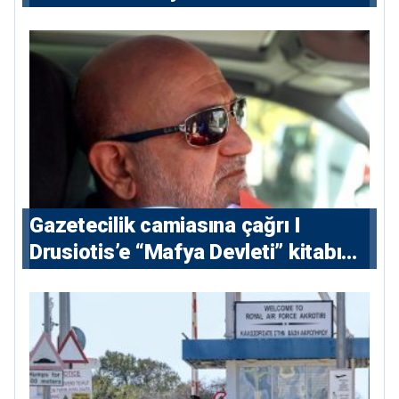
Gazetecilik camiasına çağrı I
⁠Drusiotis’e “Mafya Devleti” kitabı
nedeniyle ikinci ceza soruşturması