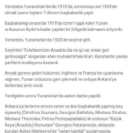
Venizelos Yunanistan’da ilki 1910’da, sonuncusu ise 1933’de
olmak üzere toplam 7 dönem başbakanlık yaptı.
Başbakanlığı sırasında 1919’da İzmir’i işgal eden Yunan
ordusunun Aydın’a kadar yayılan bir bölgede kalmasını istiyordu.
Venizelos, Yunanistan’da 1920’de seçime gitti.
Seçimleri “Evlatlarımızın Anadolu’da ne işi var, onları geri
getireceğiz” sloganları atan muhalefetteki Kral I. Konstantin yanlısı
partilerin koalisyonu kazandı.
Ancak göreve gelen hükümet, İngiltere ve Fransa’nın uyarılarına
rağmen, Yunan ordusunu geri çekmedi ve orduya Ankara’ya
ilerlemesi emri verdi.
Yenilgiden sonra Yunanistan’da askeri darbe yapıldı.
Ankara’ya ilerleme emrini veren ve ikisi başbakanlık yapmış beş
siyasetçi (Dimitrios Gounaris, Georgios Baltatzis, Nikolaos Stratos,
Nikolaos Theotokis, Petros Protopapadakis) ile ordunun “Küçük
Asya (Anadolu) Komutanı” Georgios Hatzianestis, alelacele
kurulan Askeri Mahkeme’de “vatan hainliği” suçlamasıyla