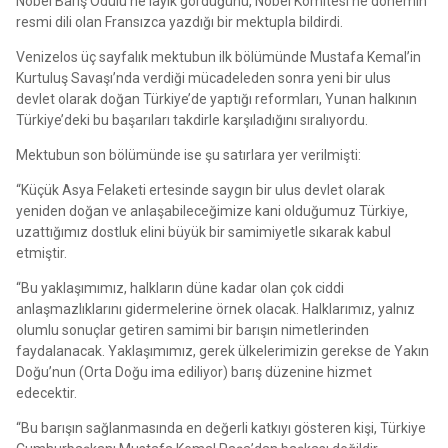
Nobel Barış Ödülü’ne layık gördüğünü, Nobel Komitesi’ne dönemin
resmi dili olan Fransızca yazdığı bir mektupla bildirdi.
Venizelos üç sayfalık mektubun ilk bölümünde Mustafa Kemal’in
Kurtuluş Savaşı’nda verdiği mücadeleden sonra yeni bir ulus
devlet olarak doğan Türkiye’de yaptığı reformları, Yunan halkının
Türkiye’deki bu başarıları takdirle karşıladığını sıralıyordu.
Mektubun son bölümünde ise şu satırlara yer verilmişti:
“Küçük Asya Felaketi ertesinde saygın bir ulus devlet olarak
yeniden doğan ve anlaşabileceğimize kani olduğumuz Türkiye,
uzattığımız dostluk elini büyük bir samimiyetle sıkarak kabul
etmiştir.
“Bu yaklaşımımız, halkların düne kadar olan çok ciddi
anlaşmazlıklarını gidermelerine örnek olacak. Halklarımız, yalnız
olumlu sonuçlar getiren samimi bir barışın nimetlerinden
faydalanacak. Yaklaşımımız, gerek ülkelerimizin gerekse de Yakın
Doğu’nun (Orta Doğu ima ediliyor) barış düzenine hizmet
edecektir.
“Bu barışın sağlanmasında en değerli katkıyı gösteren kişi, Türkiye