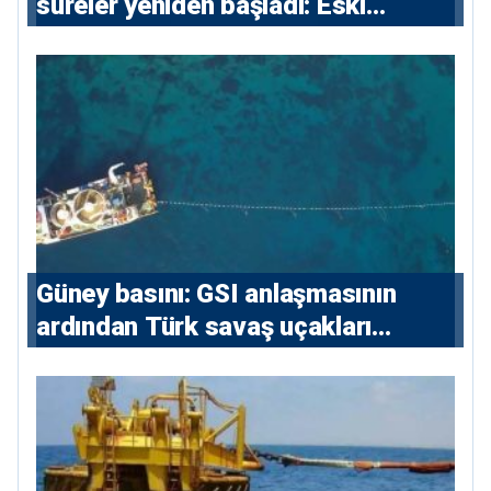
süreler yeniden başladı: Eski
sözleşmelere 6, teslim edilen
konutlara 36 ay
Güney basını: ⁠GSI anlaşmasının
ardından Türk savaş uçakları
yeniden Ege’de