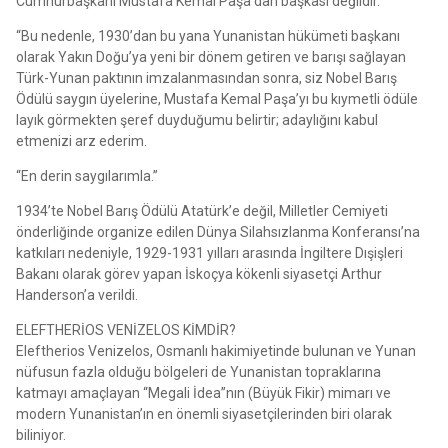
Cumhurbaşkanı Mustafa Kemal Paşa’dan başkası değildir.
“Bu nedenle, 1930’dan bu yana Yunanistan hükümeti başkanı
olarak Yakın Doğu’ya yeni bir dönem getiren ve barışı sağlayan
Türk-Yunan paktının imzalanmasından sonra, siz Nobel Barış
Ödülü saygın üyelerine, Mustafa Kemal Paşa’yı bu kıymetli ödüle
layık görmekten şeref duyduğumu belirtir; adaylığını kabul
etmenizi arz ederim.
“En derin saygılarımla.”
1934’te Nobel Barış Ödülü Atatürk’e değil, Milletler Cemiyeti
önderliğinde organize edilen Dünya Silahsızlanma Konferansı’na
katkıları nedeniyle, 1929-1931 yılları arasında İngiltere Dışişleri
Bakanı olarak görev yapan İskoçya kökenli siyasetçi Arthur
Handerson’a verildi.
ELEFTHERİOS VENİZELOS KİMDİR?
Eleftherios Venizelos, Osmanlı hakimiyetinde bulunan ve Yunan
nüfusun fazla olduğu bölgeleri de Yunanistan topraklarına
katmayı amaçlayan “Megali İdea”nın (Büyük Fikir) mimarı ve
modern Yunanistan’ın en önemli siyasetçilerinden biri olarak
biliniyor.