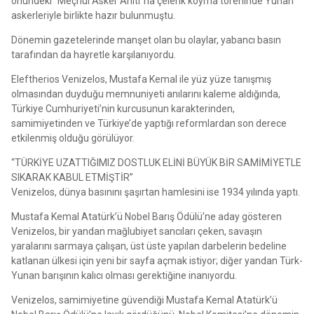
önündeki “Meçhul Asker Anıtı”na çelenk koyma töreninde Yunan
askerleriyle birlikte hazır bulunmuştu.
Dönemin gazetelerinde manşet olan bu olaylar, yabancı basın
tarafından da hayretle karşılanıyordu.
Eleftherios Venizelos, Mustafa Kemal ile yüz yüze tanışmış
olmasından duyduğu memnuniyeti anılarını kaleme aldığında,
Türkiye Cumhuriyeti’nin kurcusunun karakterinden,
samimiyetinden ve Türkiye’de yaptığı reformlardan son derece
etkilenmiş olduğu görülüyor.
“TÜRKİYE UZATTIĞIMIZ DOSTLUK ELİNİ BÜYÜK BİR SAMİMİYETLE
SIKARAK KABUL ETMİŞTİR”
Venizelos, dünya basınını şaşırtan hamlesini ise 1934 yılında yaptı.
Mustafa Kemal Atatürk’ü Nobel Barış Ödülü’ne aday gösteren
Venizelos, bir yandan mağlubiyet sancıları çeken, savaşın
yaralarını sarmaya çalışan, üst üste yapılan darbelerin bedeline
katlanan ülkesi için yeni bir sayfa açmak istiyor; diğer yandan Türk-
Yunan barışının kalıcı olması gerektiğine inanıyordu.
Venizelos, samimiyetine güvendiği Mustafa Kemal Atatürk’ü