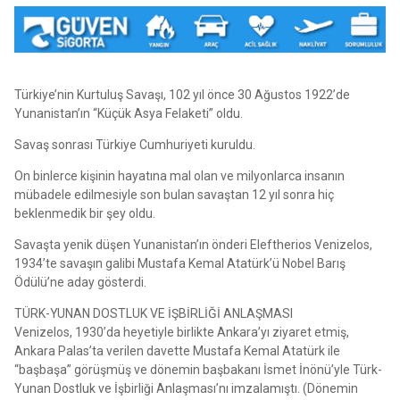
Türkiye’nin Kurtuluş Savaşı, 102 yıl önce 30 Ağustos 1922’de
Yunanistan’ın “Küçük Asya Felaketi” oldu.
Savaş sonrası Türkiye Cumhuriyeti kuruldu.
On binlerce kişinin hayatına mal olan ve milyonlarca insanın
mübadele edilmesiyle son bulan savaştan 12 yıl sonra hiç
beklenmedik bir şey oldu.
Savaşta yenik düşen Yunanistan’ın önderi Eleftherios Venizelos,
1934’te savaşın galibi Mustafa Kemal Atatürk’ü Nobel Barış
Ödülü’ne aday gösterdi.
TÜRK-YUNAN DOSTLUK VE İŞBİRLİĞİ ANLAŞMASI
Venizelos, 1930’da heyetiyle birlikte Ankara’yı ziyaret etmiş,
Ankara Palas’ta verilen davette Mustafa Kemal Atatürk ile
“başbaşa” görüşmüş ve dönemin başbakanı İsmet İnönü’yle Türk-
Yunan Dostluk ve İşbirliği Anlaşması’nı imzalamıştı. (Dönemin