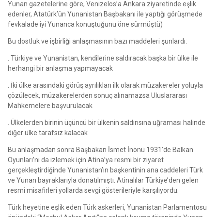
Yunan gazetelerine göre, Venizelos’a Ankara ziyaretinde eşlik
edenler, Atatürk’ün Yunanistan Başbakanı ile yaptığı görüşmede
fevkalade iyi Yunanca konuştuğunu öne sürmüştü)
Bu dostluk ve işbirliği anlaşmasının bazı maddeleri şunlardı:
. Türkiye ve Yunanistan, kendilerine saldıracak başka bir ülke ile
herhangi bir anlaşma yapmayacak
. İki ülke arasındaki görüş ayrılıkları ilk olarak müzakereler yoluyla
çözülecek, müzakerelerden sonuç alınamazsa Uluslararası
Mahkemelere başvurulacak
. Ülkelerden birinin üçüncü bir ülkenin saldırısına uğraması halinde
diğer ülke tarafsız kalacak
Bu anlaşmadan sonra Başbakan İsmet İnönü 1931’de Balkan
Oyunları’nı da izlemek için Atina’ya resmi bir ziyaret
gerçekleştirdiğinde Yunanistan’ın başkentinin ana caddeleri Türk
ve Yunan bayraklarıyla donatılmıştı. Atinalılar Türkiye’den gelen
resmi misafirleri yollarda sevgi gösterileriyle karşılıyordu.
Türk heyetine eşlik eden Türk askerleri, Yunanistan Parlamentosu