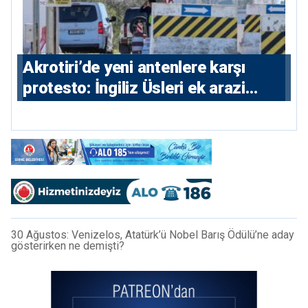
⁠Akrotiri’de yeni antenlere karşı
protesto: İngiliz Üsleri ek arazi
istiyor
30 Ağustos: Venizelos, Atatürk’ü Nobel Barış Ödülü’ne aday
gösterirken ne demişti?