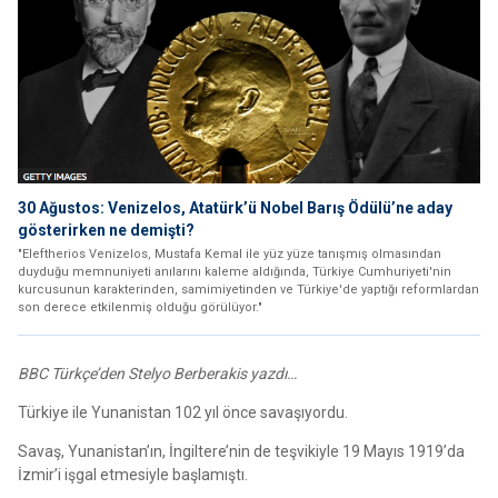
30 Ağustos: Venizelos, Atatürk’ü Nobel Barış Ödülü’ne aday
gösterirken ne demişti?
"Eleftherios Venizelos, Mustafa Kemal ile yüz yüze tanışmış olmasından
duyduğu memnuniyeti anılarını kaleme aldığında, Türkiye Cumhuriyeti'nin
kurcusunun karakterinden, samimiyetinden ve Türkiye'de yaptığı reformlardan
son derece etkilenmiş olduğu görülüyor."
BBC Türkçe’den Stelyo Berberakis yazdı…
Türkiye ile Yunanistan 102 yıl önce savaşıyordu.
Savaş, Yunanistan’ın, İngiltere’nin de teşvikiyle 19 Mayıs 1919’da
İzmir’i işgal etmesiyle başlamıştı.