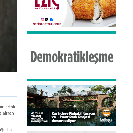
kin ortak
e alınan
uğu, bu