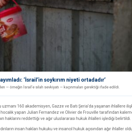
ımladı: ‘İsrail’in soykırım niyeti ortadadır’
n — örneğin İsrail’e silah sevkiyatı — kaçınmaları gerektiği ifade edildi.
ku uzmanı 160 akademisyen, Gazze ve Batı Şeria’da yaşanan ihlallere iliş
hocalık yapan Julian Fernandez ve Olivier de Frouville tarafından kalem
 haklarını reddettiği ve ağır uluslararası hukuk ihlalleri işlediği belirtildi.
rıların insan hakları hukuku ve insancıl hukuk açısından ağır ihlaller old