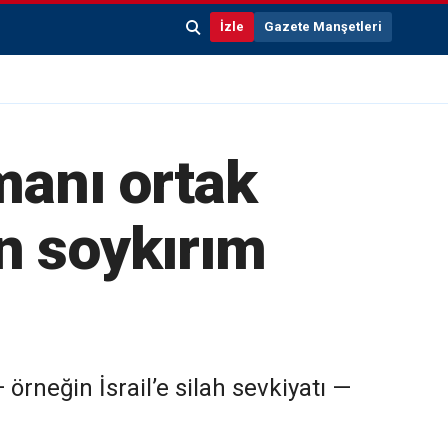
İzle
Gazete Manşetleri
manı ortak
in soykırım
rneğin İsrail’e silah sevkiyatı —