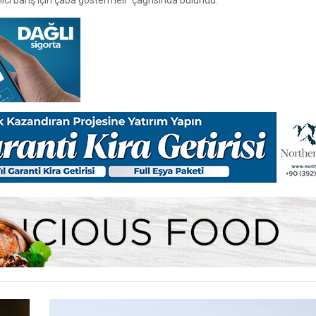
ıcı barış için çaba göstermeli” çağrısında bulundu.