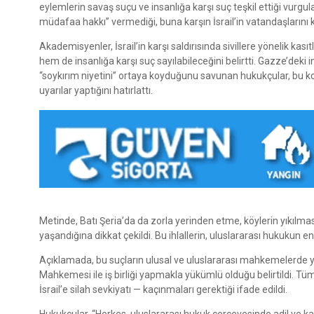
eylemlerin savaş suçu ve insanlığa karşı suç teşkil ettiği vurgu
müdafaa hakkı” vermediği, buna karşın İsrail’in vatandaşlarını 
Akademisyenler, İsrail’in karşı saldırısında sivillere yönelik kas
hem de insanlığa karşı suç sayılabileceğini belirtti. Gazze’deki 
“soykırım niyetini” ortaya koyduğunu savunan hukukçular, bu kon
uyarılar yaptığını hatırlattı.
Metinde, Batı Şeria’da da zorla yerinden etme, köylerin yıkılm
yaşandığına dikkat çekildi. Bu ihlallerin, uluslararası hukukun en 
Açıklamada, bu suçların ulusal ve uluslararası mahkemelerde y
Mahkemesi ile iş birliği yapmakla yükümlü olduğu belirtildi. T
İsrail’e silah sevkiyatı — kaçınmaları gerektiği ifade edildi.