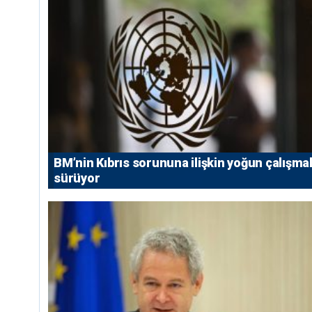
BM’nin Kıbrıs sorununa ilişkin yoğun çalışmal
sürüyor