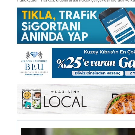
Hukukçular, “Herkes, uluslararası hukuk çerçevesinde adil ve kal