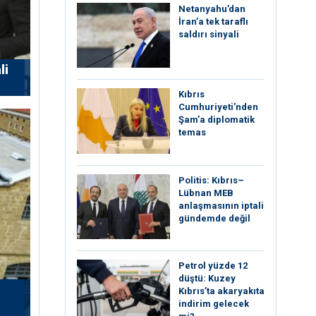
Netanyahu’dan
İran’a tek taraflı
saldırı sinyali
li
Kıbrıs
Cumhuriyeti’nden
Şam’a diplomatik
temas
Politis: Kıbrıs–
Lübnan MEB
anlaşmasının iptali
gündemde değil
Petrol yüzde 12
düştü: Kuzey
Kıbrıs’ta akaryakıta
indirim gelecek