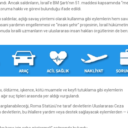
landı. Ancak saldırıların, İsrail’e BM Şartı’nın 51. maddesi kapsamında “m
koruma hakkı ve görevi bulunduğu ifade edildi.
ıtlı saldırılar, açlığı savaş yöntemi olarak kullanma gibi eylemlerin hem sa
insani yardımın engellenmesi ve “insani şehir” projesinin, İsrail hükümetin
uda İsrailli uzmanların ve uluslararası insan hakları örgütlerinin de be
ası, öldürme, işkence, kötü muamele ve keyfi tutuklama gibi eylemlerin
ağır suç tipleri arasında yer aldığı vurgulandı.
argılanabileceği, Roma Statüsü’ne taraf devletlerin Uluslararası Ceza
üm devletlerin, bu ihlallere yardım veya destek sağlayacak eylemlerden —