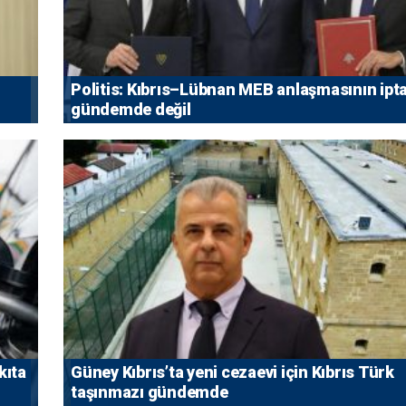
Politis: Kıbrıs–Lübnan MEB anlaşmasının ipta
gündemde değil
kıta
Güney Kıbrıs’ta yeni cezaevi için Kıbrıs Türk
taşınmazı gündemde