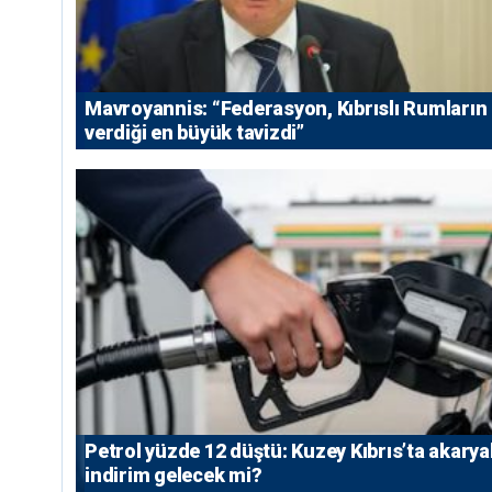
Mavroyannis: “Federasyon, Kıbrıslı Rumların
verdiği en büyük tavizdi”
Petrol yüzde 12 düştü: Kuzey Kıbrıs’ta akarya
indirim gelecek mi?