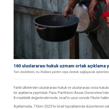
160 uluslararası hukuk uzmanı ortak açıklama yay
Tüm devletlerin, bu ihlallere yardım veya destek sağlayacak eylemlerde
Farklı ülkelerden uluslararası hukuk ve uluslararası ceza huku
bir açıklama yayımladı. Paris-Panthéon-Assas Üniversitesi’nde 
8 maddelik değerlendirmede, İsrail’in uzun süredir Filistin halkının
Açıklamada, 7 Ekim 2023’te İsrail topraklarında düzenlenen saldı