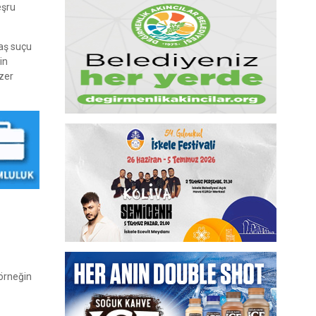
eşru
vaş suçu
in
nzer
 örneğin