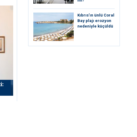
mi?
Kıbrıs’ın ünlü Coral
Bay plajı erozyon
nedeniyle küçüldü
i: