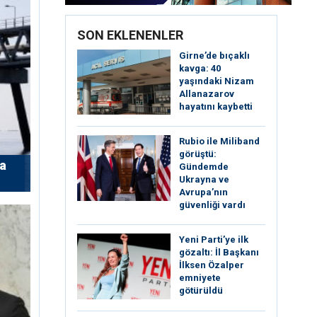
SON EKLENENLER
Girne’de bıçaklı
kavga: 40
yaşındaki Nizam
Allanazarov
hayatını kaybetti
Rubio ile Miliband
görüştü:
’a
Gündemde
Ukrayna ve
Avrupa’nın
güvenliği vardı
Yeni Parti’ye ilk
gözaltı: İl Başkanı
İlksen Özalper
emniyete
götürüldü