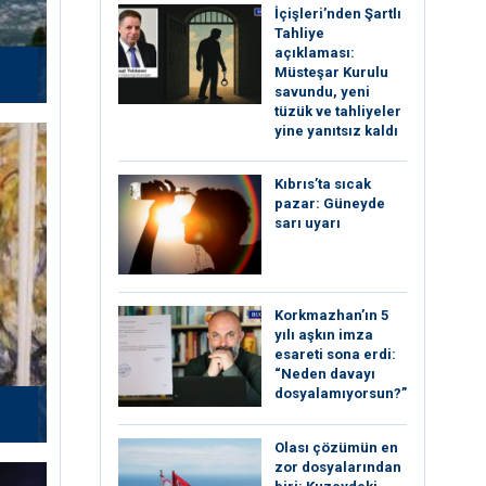
İçişleri’nden Şartlı
Tahliye
açıklaması:
Müsteşar Kurulu
savundu, yeni
tüzük ve tahliyeler
yine yanıtsız kaldı
Kıbrıs’ta sıcak
pazar: Güneyde
sarı uyarı
Korkmazhan’ın 5
yılı aşkın imza
esareti sona erdi:
“Neden davayı
dosyalamıyorsun?”
Olası çözümün en
zor dosyalarından