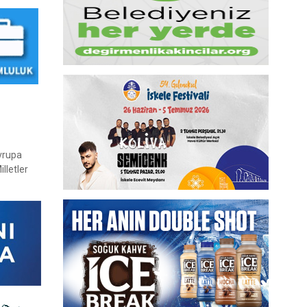
Avrupa
lletler