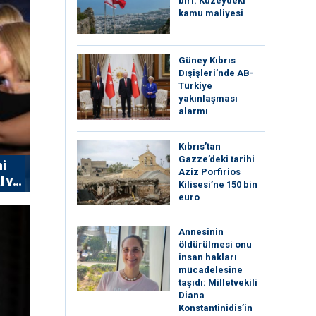
biri: Kuzeydeki
kamu maliyesi
Güney Kıbrıs
Dışişleri’nde AB-
Türkiye
yakınlaşması
alarmı
Kıbrıs’tan
Gazze’deki tarihi
ni
Aziz Porfirios
l ve
Kilisesi’ne 150 bin
euro
Annesinin
öldürülmesi onu
insan hakları
mücadelesine
taşıdı: Milletvekili
Diana
Konstantinidis’in