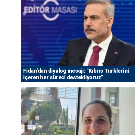
Fidan’dan diyalog mesajı: “Kıbrıs Türklerini
içeren her süreci destekliyoruz”