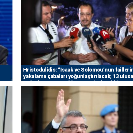
Hristodulidis: “İsaak ve Solomou’nun failleri
yakalama çabaları yoğunlaştırılacak; 13 ulusa
5 uluslararası tutuklama emri çıkarıldı”