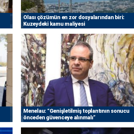
Olası çözümün en zor dosyalarından biri:
Kuzeydeki kamu maliyesi
Menelau: “Genişletilmiş toplantının sonucu
önceden güvenceye alınmalı”